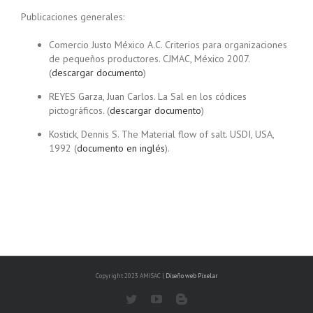
Publicaciones generales:
Comercio Justo México A.C. Criterios para organizaciones
de pequeños productores. CJMAC, México 2007.
(
descargar documento
)
REYES Garza, Juan Carlos. La Sal en los códices
pictográficos. (
descargar documento
)
Kostick, Dennis S. The Material flow of salt. USDI, USA,
1992 (
documento en inglés
).
Copyright 2023 AMISAC |
Diseño web
Pixelar